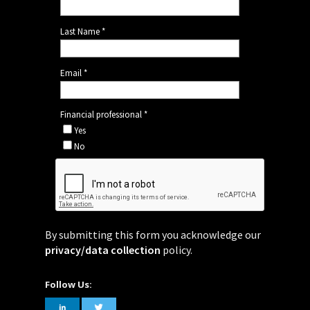
By submitting this form you acknowledge our
privacy/data collection
policy.
Follow Us: