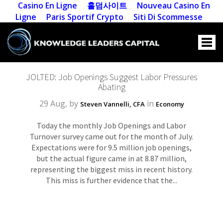
Casino En Ligne
홀덤사이트
Nouveau Casino En
Ligne
Paris Sportif Crypto
Siti Di Scommesse
job openings Tag
JOLTED: Job Openings Suggest Labor Pressures
Abating
29 Aug, by
in
Steven Vannelli, CFA
Economy
Today the monthly Job Openings and Labor
Turnover survey came out for the month of July.
Expectations were for 9.5 million job openings,
but the actual figure came in at 8.87 million,
representing the biggest miss in recent history.
This miss is further evidence that the...