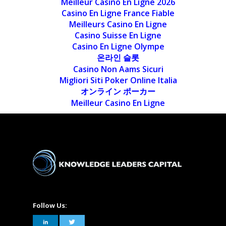
Meilleur Casino En Ligne 2026
Casino En Ligne France Fiable
Meilleurs Casino En Ligne
Casino Suisse En Ligne
Casino En Ligne Olympe
온라인 슬롯
Casino Non Aams Sicuri
Migliori Siti Poker Online Italia
オンライン ポーカー
Meilleur Casino En Ligne
Follow Us: