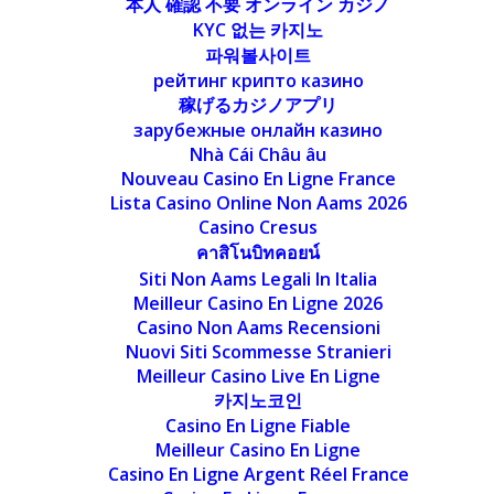
本人 確認 不要 オンライン カジノ
KYC 없는 카지노
파워볼사이트
рейтинг крипто казино
稼げるカジノアプリ
зарубежные онлайн казино
Nhà Cái Châu âu
Nouveau Casino En Ligne France
Lista Casino Online Non Aams 2026
Casino Cresus
คาสิโนบิทคอยน์
Siti Non Aams Legali In Italia
Meilleur Casino En Ligne 2026
Casino Non Aams Recensioni
Nuovi Siti Scommesse Stranieri
Meilleur Casino Live En Ligne
카지노코인
Casino En Ligne Fiable
Meilleur Casino En Ligne
Casino En Ligne Argent Réel France