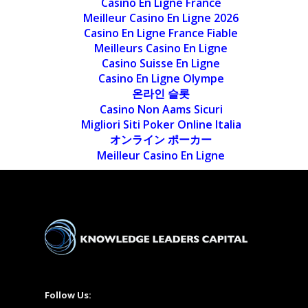
Casino En Ligne France
Meilleur Casino En Ligne 2026
Casino En Ligne France Fiable
Meilleurs Casino En Ligne
Casino Suisse En Ligne
Casino En Ligne Olympe
온라인 슬롯
Casino Non Aams Sicuri
Migliori Siti Poker Online Italia
オンライン ポーカー
Meilleur Casino En Ligne
Follow Us: