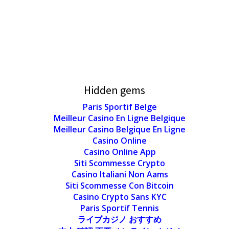
Hidden gems
Paris Sportif Belge
Meilleur Casino En Ligne Belgique
Meilleur Casino Belgique En Ligne
Casino Online
Casino Online App
Siti Scommesse Crypto
Casino Italiani Non Aams
Siti Scommesse Con Bitcoin
Casino Crypto Sans KYC
Paris Sportif Tennis
ライブカジノ おすすめ