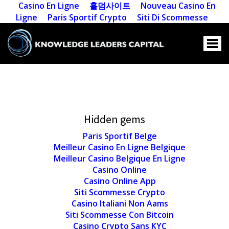
Casino En Ligne
홀덤사이트
Nouveau Casino En
Ligne
Paris Sportif Crypto
Siti Di Scommesse
US Treasury bonds Tag
Hidden gems
Paris Sportif Belge
Meilleur Casino En Ligne Belgique
Meilleur Casino Belgique En Ligne
Casino Online
Casino Online App
Siti Scommesse Crypto
Casino Italiani Non Aams
Siti Scommesse Con Bitcoin
Casino Crypto Sans KYC