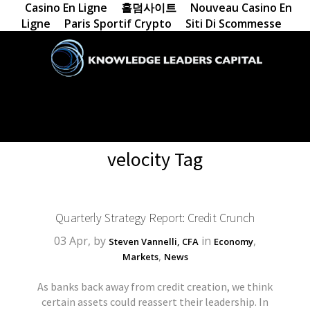
Casino En Ligne
홀덤사이트
Nouveau Casino En
Ligne
Paris Sportif Crypto
Siti Di Scommesse
velocity Tag
Quarterly Strategy Report: Credit Crunch
03 Apr, by
in
,
Steven Vannelli, CFA
Economy
,
Markets
News
As banks back away from credit creation, we think
certain assets could reassert their leadership. In