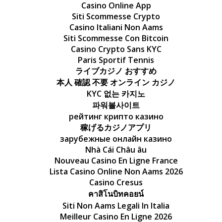
Casino Online App
Siti Scommesse Crypto
Casino Italiani Non Aams
Siti Scommesse Con Bitcoin
Casino Crypto Sans KYC
Paris Sportif Tennis
ライブカジノ おすすめ
本人 確認 不要 オンライン カジノ
KYC 없는 카지노
파워볼사이트
рейтинг крипто казино
稼げるカジノアプリ
зарубежные онлайн казино
Nhà Cái Châu âu
Nouveau Casino En Ligne France
Lista Casino Online Non Aams 2026
Casino Cresus
คาสิโนบิทคอยน์
Siti Non Aams Legali In Italia
Meilleur Casino En Ligne 2026